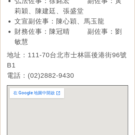
弘法佐事：徐銘宏 副佐事：黃
莉穎、陳建廷、張盛堂
文宣副佐事：陳心穎、馬玉龍
財務佐事：陳冠晴 副佐事：劉
敏慧
地址：111-70台北市士林區後港街96號
B1
電話：(02)2882-9430