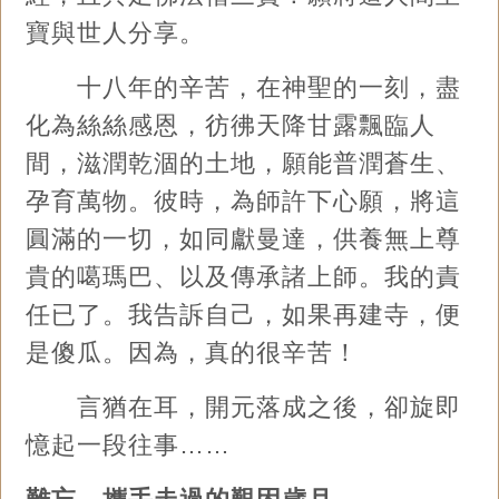
寶與世人分享。
十八年的辛苦，在神聖的一刻，盡
化為絲絲感恩，彷彿天降甘露飄臨人
間，滋潤乾涸的土地，願能普潤蒼生、
孕育萬物。彼時，為師許下心願，將這
圓滿的一切，如同獻曼達，供養無上尊
貴的噶瑪巴、以及傳承諸上師。我的責
任已了。我告訴自己，如果再建寺，便
是傻瓜。因為，真的很辛苦！
言猶在耳，開元落成之後，卻旋即
憶起一段往事……