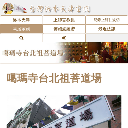
洛本天津
上師言教集
紀錄上師仁波切
噶居家族
佈施波羅蜜
最近法訊
噶瑪寺台北祖菩道場