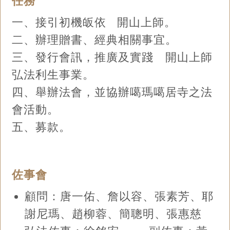
任務
一、接引初機皈依 開山上師。
二、辦理贈書、經典相關事宜。
三、發行會訊，推廣及實踐 開山上師
弘法利生事業。
四、舉辦法會，並協辦噶瑪噶居寺之法
會活動。
五、募款。
佐事會
顧問：唐一佑、詹以容、張素芳、耶
謝尼瑪、趙柳蓉、簡聰明、張惠慈