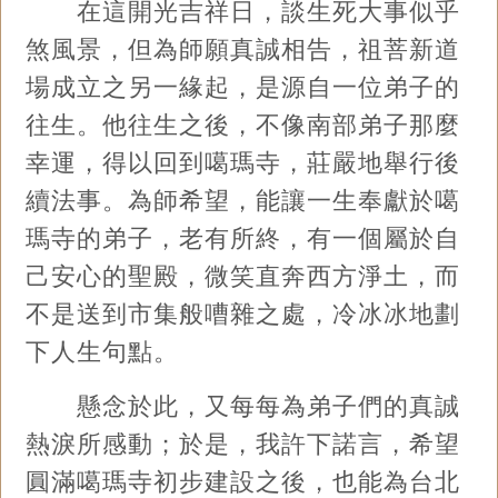
在這開光吉祥日，談生死大事似乎
煞風景，但為師願真誠相告，祖菩新道
場成立之另一緣起，是源自一位弟子的
往生。他往生之後，不像南部弟子那麼
幸運，得以回到噶瑪寺，莊嚴地舉行後
續法事。為師希望，能讓一生奉獻於噶
瑪寺的弟子，老有所終，有一個屬於自
己安心的聖殿，微笑直奔西方淨土，而
不是送到市集般嘈雜之處，冷冰冰地劃
下人生句點。
懸念於此，又每每為弟子們的真誠
熱淚所感動；於是，我許下諾言，希望
圓滿噶瑪寺初步建設之後，也能為台北