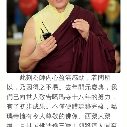
此刻為師內心盈滿感動，若問所
以，乃因得之不易。去年開元慶典，我
們已向世人敬告噶瑪寺十八年的努力，
有了初步成果。不僅硬體建築完竣，噶
瑪寺擁有令人尊敬的佛像、西藏大藏
經，且具足佛法僧三寶！願將這人間至