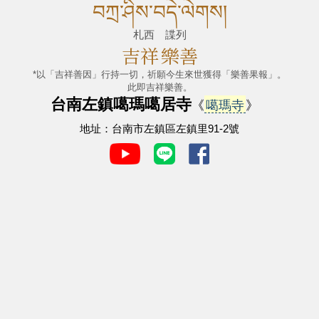
བཀྲ་ཤིས་བདེ་ལེགས།
札西 諜列
吉祥
樂善
*以「吉祥善因」行持一切，祈願今生來世獲得「樂善果報」。
此即吉祥樂善。
台南左鎮噶瑪噶居寺
《
噶瑪寺
》
地址：台南市左鎮區左鎮里91-2號