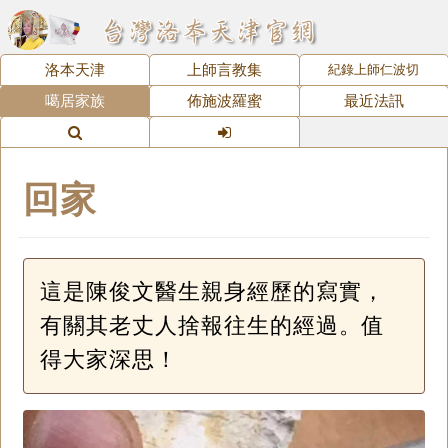
洛本天津
上師言教集
紀錄上師仁波切
噶居家族
佈施波羅蜜
最近法訊
回家
這是陳俊文醫生親身經歷的寫實，
有關其老丈人捨報往生的經過。值
得大家深思！