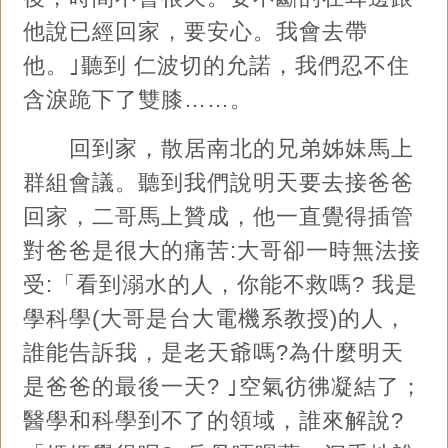
他說已經回家，要安心。我會去帶
他。｣聽到 仁波切的允諾，我們忍不住
含淚跪下了雙膝……。
回到家，散居南北的兄弟姊妹馬上
群組會議。聽到我們說明天要去接爸爸
回家，二哥馬上贊成，他一直覺得插管
對爸爸是很大的痛苦:大哥卻一時無法接
受:「看到溺水的人，你能不救嗎? 我是
學科學(大哥是台大電機系教授)的人，
誰能告訴我，是老天爺嗎?為什麼明天
是爸爸的最後一天? ｣空氣彷彿凝結了；
醫學和科學到不了的領域，誰來解說?