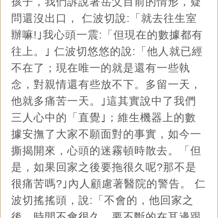
孩子，我們訴說著岳父目前的情形，疑
問還沒出口， 仁波切說:「就去往生室
辦嘛!｣我心頭一震:「但現在的數據都有
往上。｣ 仁波切悠悠的說:「他人就已經
不在了；現在唯一的就是還有一些執
念，對親情還有些放不下。多留一天，
他就多痛苦一天。｣這其實說中了我們
三人心中的「直覺｣；維生機器上的數
據安撫了大家不願面對的事實，如今一
撕揭開來，心頭的迷霧頓時散去。「但
是，如果回家之後要拖很久呢?那不是
很痛苦嗎?｣內人顧慮著醫院的警告。 仁
波切搖搖頭，說:「不會的，他回家之
後，時間不會很久。要不斷的在耳邊跟