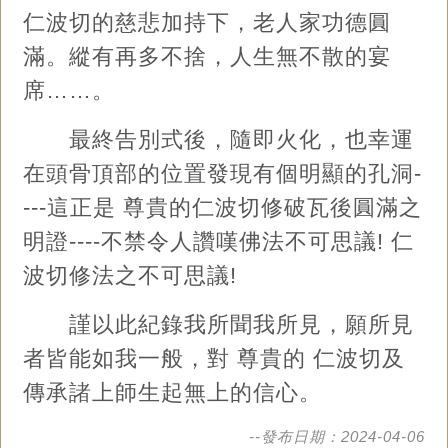
仁波切的慈悲加持下，老人家功德圓
滿。縱有再多不捨，人生無不散的宴
席……。
最終告別式後，隨即火化，也幸運
在頭骨頂部的位置發現有個明顯的孔洞-
---這正是 尊貴的仁波切修破瓦後圓滿之
明證----不禁令人讚嘆佛法不可思議! 仁
波切修法之不可思議!
謹以此紀錄我所聞我所見，願所見
者皆能如我一般，對 尊貴的 仁波切及
傳承諸上師生起無上的信心。
--發布日期：2024-04-06