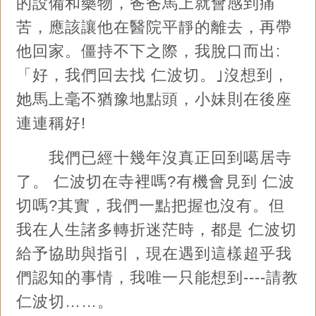
的設備和藥物，爸爸馬上就會感到痛
苦，應該讓他在醫院平靜的離去，再帶
他回家。僵持不下之際，我脫口而出:
「好，我們回去找 仁波切。｣沒想到，
她馬上毫不猶豫地點頭，小妹則在後座
連連稱好!
我們已經十幾年沒真正回到噶居寺
了。 仁波切在寺裡嗎?有機會見到 仁波
切嗎?其實，我們一點把握也沒有。但
我在人生諸多轉折迷茫時，都是 仁波切
給予協助與指引，現在遇到這樣超乎我
們認知的事情，我唯一只能想到----請教
仁波切……。