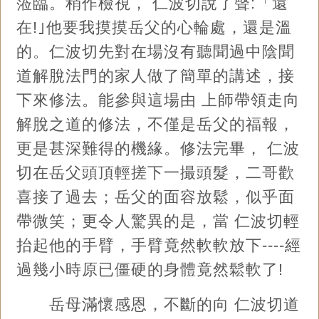
蒞臨。稍作檢視， 仁波切說了聲:「還
在!｣他要我摸摸岳父的心輪處，還是溫
的。仁波切先對在場沒有聽聞過中陰聞
道解脫法門的家人做了簡單的講述，接
下來修法。能參與這場由 上師帶領走向
解脫之道的修法，不僅是岳父的福報，
更是甚深難得的機緣。修法完畢， 仁波
切在岳父頭頂輕搓下一撮頭髮，二哥歡
喜接了過去；岳父的面容放鬆，似乎面
帶微笑；更令人驚異的是，當 仁波切輕
抬起他的手臂，手臂竟然軟軟放下----經
過幾小時原已僵硬的身體竟然鬆軟了!
岳母滿懷感恩，不斷的向 仁波切道