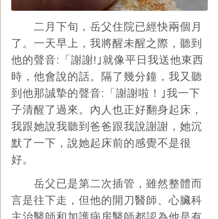
二月下旬，岳父住院已經快兩個月
了。一天早上，我將醒未醒之際，聽到
他的聲音:「謝謝!｣就像平日我送他東西
時，他會說的話。隔了幾分鐘，我又聽
到他那誠摯的聲音:「謝謝啦！｣我一下
子清醒了過來。內人也正好翻身起床，
我跟她說我聽到爸爸跟我說謝謝，她沉
默了一下，說她起床前的感覺不是很
好。
岳父已是第二次插管，雖然整體而
言是往下走，但他的開刀醫師、心臟科
主治醫師和加護病房醫師都認為他是有