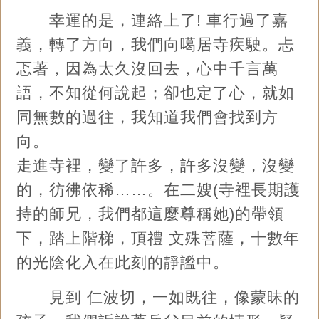
幸運的是，連絡上了! 車行過了嘉
義，轉了方向，我們向噶居寺疾駛。忐
忑著，因為太久沒回去，心中千言萬
語，不知從何說起；卻也定了心，就如
同無數的過往，我知道我們會找到方
向。
走進寺裡，變了許多，許多沒變，沒變
的，彷彿依稀……。在二嫂(寺裡長期護
持的師兄，我們都這麼尊稱她)的帶領
下，踏上階梯，頂禮 文殊菩薩，十數年
的光陰化入在此刻的靜謐中。
見到 仁波切，一如既往，像蒙昧的