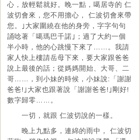
心，放輕鬆就好。晚一點，噶居寺的 仁
波切會來，您不用擔心， 仁波切會來帶
您。｣大家圍繞在他的身旁，字字句句
誦唸著「噶瑪巴千諾｣；過了大約一個
半小時，他的心跳慢下來了……。我請
家人快上樓請岳母下來，要大家跟爸爸
說上最後的話；從媽媽開始、大哥、二
哥……，到小妹的時候，小妹說:「謝謝
爸爸!｣大家也跟著說「謝謝爸爸!｣剛好!
數字歸零……。
一切，就跟 仁波切說的一樣。
晚上九點多，連綿的雨中， 仁波切