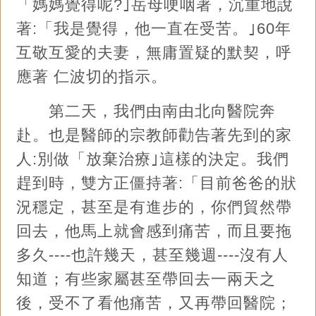
「媽媽覺得呢?｣岳母哽咽著，沉重地說
著:「我是覺得，他一直在受苦。｣60年
互敬互愛的夫妻，無庸置疑的默契，呼
應著 仁波切的指示。
第二天，我們由南由北向醫院奔
赴。也是醫師的宗教師勸告著先到的家
人:別做「放棄治療｣這樣的決定。我們
趕到時，雙方正僵持著:「目前爸爸的狀
況穩定，甚至是有進步的，你們貿然帶
回去，他馬上就會感到痛苦，而且要拖
多久----也許幾天，甚至幾週----沒有人
知道；有些家屬甚至帶回去一兩天之
後，受不了看他痛苦，又再帶回醫院；