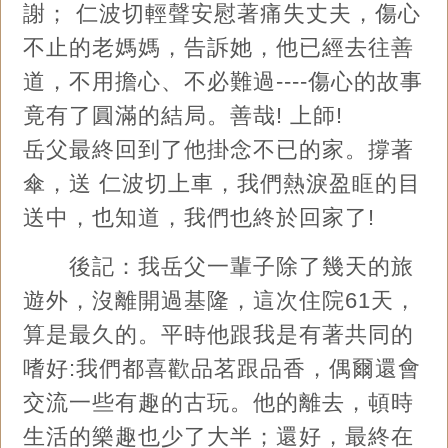
謝； 仁波切輕聲安慰著痛失丈夫，傷心
不止的老媽媽，告訴她，他已經去往善
道，不用擔心、不必難過----傷心的故事
竟有了圓滿的結局。善哉! 上師!
岳父最終回到了他掛念不已的家。撐著
傘，送 仁波切上車，我們熱淚盈眶的目
送中，也知道，我們也終於回家了!
後記：我岳父一輩子除了幾天的旅
遊外，沒離開過基隆，這次住院61天，
算是最久的。平時他跟我是有著共同的
嗜好:我們都喜歡品茗跟品香，偶爾還會
交流一些有趣的古玩。他的離去，頓時
生活的樂趣也少了大半；還好，最終在