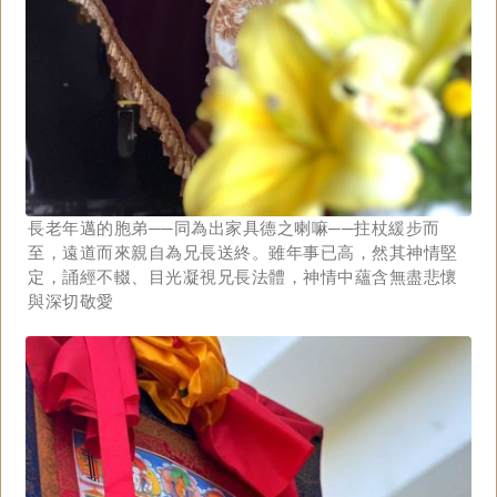
長老年邁的胞弟──同為出家具德之喇嘛──拄杖緩步而
至，遠道而來親自為兄長送終。雖年事已高，然其神情堅
定，誦經不輟、目光凝視兄長法體，神情中蘊含無盡悲懷
與深切敬愛