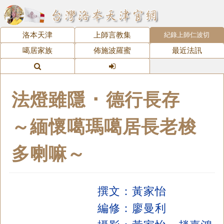
洛本天津
上師言教集
紀錄上師仁波切
噶居家族
佈施波羅蜜
最近法訊
法燈雖隱 ･ 德行長存
～緬懷噶瑪噶居長老梭
多喇嘛～
撰文：黃家怡
編修：廖曼利