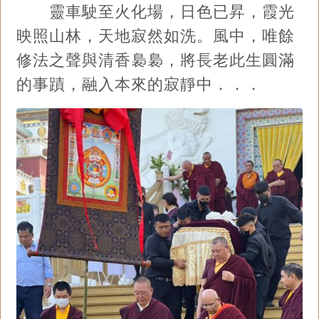
靈車駛至火化場，日色已昇，霞光
映照山林，天地寂然如洗。風中，唯餘
修法之聲與清香裊裊，將長老此生圓滿
的事蹟，融入本來的寂靜中．．．