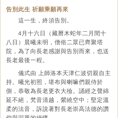
告別此生 祈願乘願再來
這一生，終須告別。
4月十六日（藏曆木蛇年二月閏十
八日）晨曦未明，僧俗二眾已齊聚塔
院，為了向長老感謝與告別而來，也送
長老最後一程。
儀式由 上師洛本天津仁波切親自主
持。曦光初照，堪布與喇嘛們親侍於
側，恭敬為長老更衣大殮。誦經之聲綿
延不絕，梵音清越，縈繞空中；堅定溫
柔的法音，訴說著對長老崇高法德的讚
仰與深恩的緬懷。