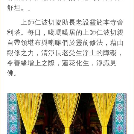
舒坦。」
上師仁波切協助長老設靈於本寺舍
利塔。每日，噶瑪噶居的上師仁波切親
自帶領堪布與喇嘛們於靈前修法，藉由
觀修之力，清淨長老受生淨土的障礙，
令善緣增上之際，蓮花化生，淨識見
佛。