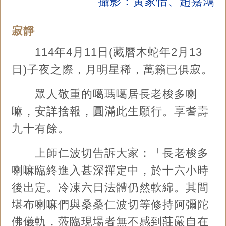
攝影：黃家怡、趙嘉鴻
寂靜
114年4月11日(藏曆木蛇年2月13
日)子夜之際，月明星稀，萬籟已俱寂。
眾人敬重的噶瑪噶居長老梭多喇
嘛，安詳捨報，圓滿此生願行。享耆壽
九十有餘。
上師仁波切告訴大家：「長老梭多
喇嘛臨終進入甚深禪定中，於十六小時
後出定。冷凍六日法體仍然軟綿。其間
堪布喇嘛們與桑桑仁波切等修持阿彌陀
佛儀軌，蒞臨現場者無不感到莊嚴自在