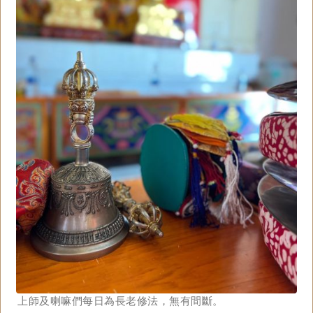
上師及喇嘛們每日為長老修法，無有間斷。