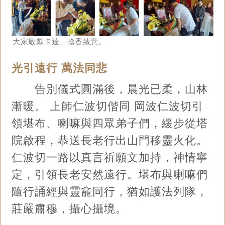
大家敬獻卡達、捻香致意。
光引遠行 萬法同悲
告別儀式圓滿後，晨光已柔，山林
漸暖。 上師仁波切偕同 岡波仁波切引
領堪布、喇嘛與四眾弟子們，緩步從塔
院啟程，恭送長老行出山門移靈火化。
仁波切一路以真言祈願文加持，神情寧
定，引領長老安然遠行。堪布與喇嘛們
隨行誦經與靈龕同行，猶如護法列隊，
莊嚴肅穆，攝心攝境。