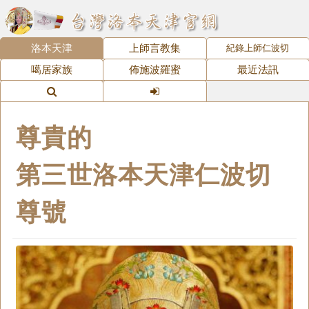
洛本天津
上師言教集
紀錄上師仁波切
噶居家族
佈施波羅蜜
最近法訊
尊貴的
第三世洛本天津仁波切
尊號