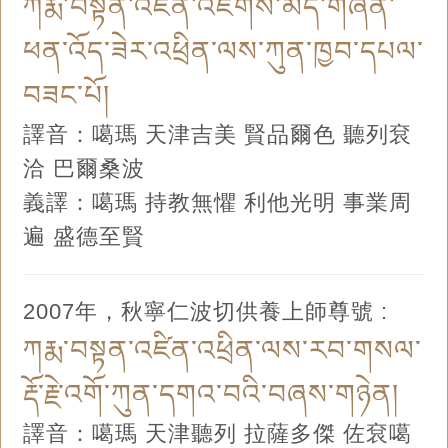
ཀརྨ་བསྟན་འཛིན་འཇིགས་མེད་གཞན་
ཕན་འོད་ཟེར་འཕྲིན་ལས་ཀུན་ཁྱབ་དཔལ་
བཟང་པོ།
譯音：噶瑪 天津吉美 賢品爾色 聽列袞
洽 巴爾桑波
義譯：噶瑪 持教無懼 利他光明 事業周
遍 盛德至賢
2007年，秋寧仁波切供養上師尊號 :
ཀརྨ་བསྟན་འཛིན་འཕྲིན་ལས་རབ་གསལ་
རྡོ་རྗེ་འགོ་ཀུན་དགའ་བའི་བཞས་གཉེན།
譯音：噶瑪 天津聽列 拉薩多傑 佐袞噶