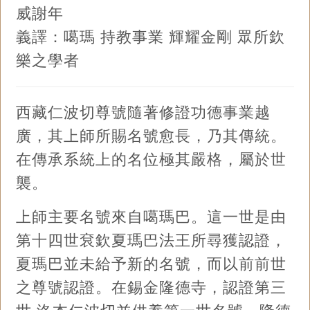
威謝年
義譯：噶瑪 持教事業 輝耀金剛 眾所欽
樂之學者
西藏仁波切尊號隨著修證功德事業越
廣，其上師所賜名號愈長，乃其傳統。
在傳承系統上的名位極其嚴格，屬於世
襲。
上師主要名號來自噶瑪巴。這一世是由
第十四世袞欽夏瑪巴法王所尋獲認證，
夏瑪巴並未給予新的名號，而以前前世
之尊號認證。在錫金隆德寺，認證第三