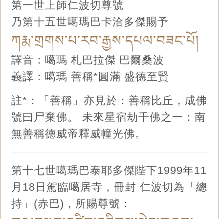
第一世上師仁波切尊號
乃第十五世噶瑪巴卡洽多傑賜予
ཀརྨ་གྲགས་པ་རབ་རྒྱས་དཔལ་བཟང་པོ།
譯音：噶瑪 札巴拉傑 巴爾桑波
義譯：噶瑪 善稱*圓滿 盛德至賢
註*：「善稱」亦見於：善稱比丘，成佛
號曰尸棄佛。 未來星宿劫千佛之一：南
無善稱德威帝釋威幢光佛。
第十七世噶瑪巴泰耶多傑陛下1999年11
月18日駕臨噶居寺，冊封 仁波切為「總
持」(赤巴)，所賜尊號：