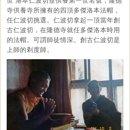
世 洛本仁波切並供養第一世名號，隆德
寺供養寺所擁有的四頂多傑洛本法帽，
任仁波切挑選。仁波切拿起一頂當年創
古仁波切，在隆德寺就任多傑洛本時用
的法帽。可謂師徒情深。創古仁波切是
上師的剃度師。