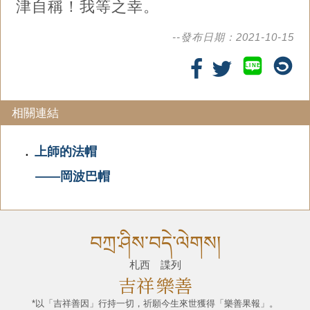
津自稱！我等之幸。
--發布日期：2021-10-15
LINE
相關連結
上師的法帽
．
――岡波巴帽
བཀྲ་ཤིས་བདེ་ལེགས།
札西 諜列
吉祥
樂善
*以「吉祥善因」行持一切，祈願今生來世獲得「樂善果報」。