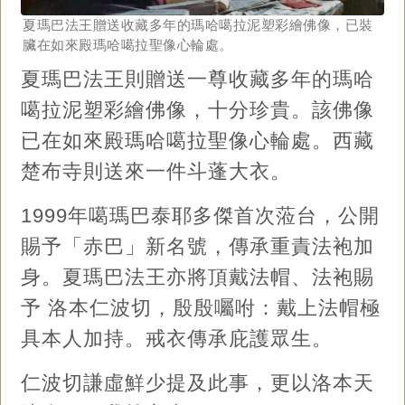
夏瑪巴法王贈送收藏多年的瑪哈噶拉泥塑彩繪佛像，已裝
臟在如來殿瑪哈噶拉聖像心輪處。
夏瑪巴法王則贈送一尊收藏多年的瑪哈
噶拉泥塑彩繪佛像，十分珍貴。該佛像
已在如來殿瑪哈噶拉聖像心輪處。西藏
楚布寺則送來一件斗蓬大衣。
1999年噶瑪巴泰耶多傑首次蒞台，公開
賜予「赤巴」新名號，傳承重責法袍加
身。夏瑪巴法王亦將頂戴法帽、法袍賜
予 洛本仁波切，殷殷囑咐：戴上法帽極
具本人加持。戒衣傳承庇護眾生。
仁波切謙虛鮮少提及此事，更以洛本天