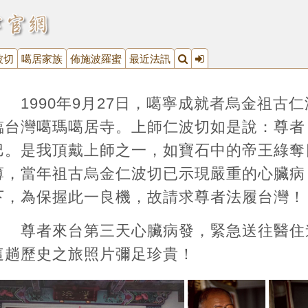
波切
噶居家族
佈施波羅蜜
最近法訊
1990年9月27日，噶寧成就者烏金祖古
臨台灣噶瑪噶居寺。上師仁波切如是說：尊者
巴。是我頂戴上師之一，如寶石中的帝王綠奪
薄，當年祖古烏金仁波切已示現嚴重的心臟病
下，為保握此一良機，故請求尊者法履台灣！
尊者來台第三天心臟病發，緊急送往醫住
這趟歷史之旅照片彌足珍貴！