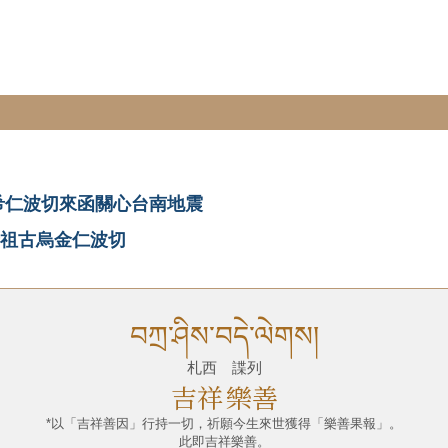
希仁波切來函關心台南地震
祖古烏金仁波切
བཀྲ་ཤིས་བདེ་ལེགས།
札西 諜列
吉祥
樂善
*以「吉祥善因」行持一切，祈願今生來世獲得「樂善果報」。
此即吉祥樂善。