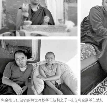
烏金祖古仁波切的轉世為秋寧仁波切之子--祖古烏金揚希仁波切