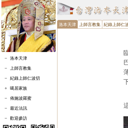
洛本天津
上師言教集
紀錄上師仁
洛本天津
上師言教集
紀錄上師仁波切
噶居家族
噶瑪寺執事會
佈施波羅蜜
噶瑪寺金剛護法會
最近法訊
台灣噶瑪噶居協進會
歡迎參訪