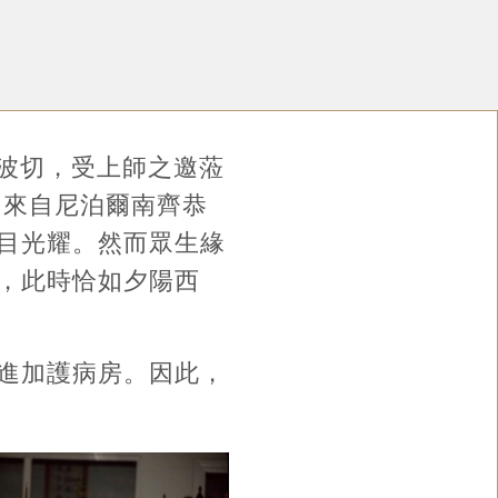
仁波切，受上師之邀蒞
 來自尼泊爾南齊恭
目光耀。然而眾生緣
，此時恰如夕陽西
進加護病房。因此，