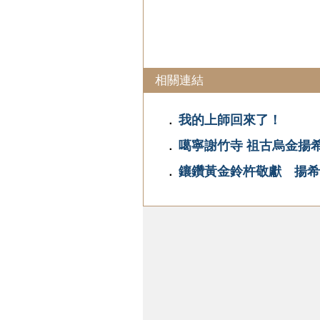
相關連結
我的上師回來了！
．
噶寧謝竹寺 祖古烏金揚
．
鑲鑽黃金鈴杵敬獻 揚希
．