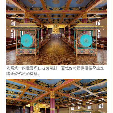
依照第十四世夏瑪仁波切規劃，夏敏倫將提供僧俗學生進
階研習佛法的機構。