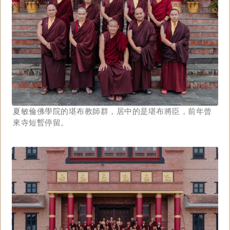
夏敏倫佛學院的堪布教師群，居中的是堪布將臣，前年曾
來寺短暫停留。