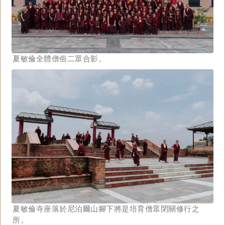
夏敏倫全體僧俗二眾合影。
夏敏倫寺座落於尼泊爾山腳下將是培育僧眾閉關修行之
所。