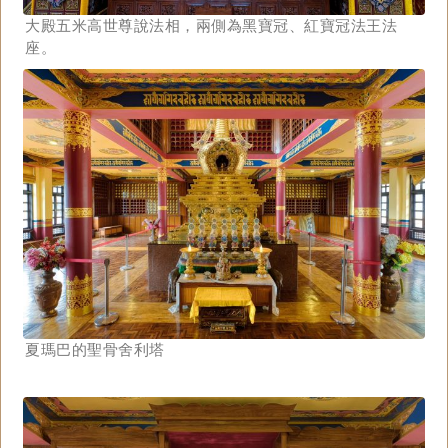
大殿五米高世尊說法相，兩側為黑寶冠、紅寶冠法王法
座。
夏瑪巴的聖骨舍利塔