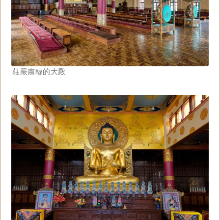
莊嚴肅穆的大殿