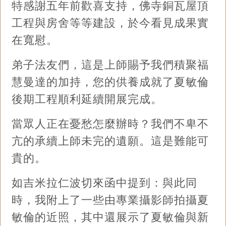
特感謝五年前歡喜支持，佛寺銅瓦屋頂
工程與房舍等等建設，於今看見成果實
在寬慰。
弟子法友們，這是上師賜予我們積聚福
慧曼達的加持，您的供養成就了夏敏倫
後期工程順利延續開展完成。
當眾人正在憂愁怎麼辦時？我們不卑不
亢的承續上師未完的遺願。這是難能可
貴的。
如吉米拉仁波切來函中提到：與此同
時，我附上了一些由專業攝影師拍攝夏
敏倫的近照，其中還展示了夏敏倫與新