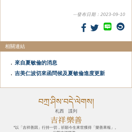
--發布日期：2023-09-10
LINE
相關連結
來自夏敏倫的消息
．
吉美仁波切來函問候及夏敏倫進度更新
．
བཀྲ་ཤིས་བདེ་ལེགས།
札西 諜列
吉祥
樂善
*以「吉祥善因」行持一切，祈願今生來世獲得「樂善果報」。