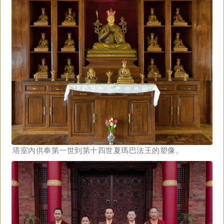
塔室內供奉第一世到第十四世夏瑪巴法王的塑像。