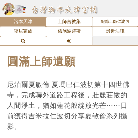
洛本天津
上師言教集
紀錄上師仁波切
噶居家族
佈施波羅蜜
最近法訊
圓滿上師遺願
尼泊爾夏敏倫 夏瑪巴仁波切第十四世佛
寺，完成聯外道路工程後，壯麗莊嚴的
人間淨土，猶如蓮花般綻放光芒⋯⋯日
前獲得吉米拉仁波切分享夏敏倫系列攝
影。