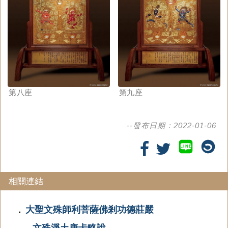
第八座
第九座
--發布日期：2022-01-06
LINE
相關連結
大聖文殊師利菩薩佛剎功德莊嚴
．
─文殊淨土唐卡略說