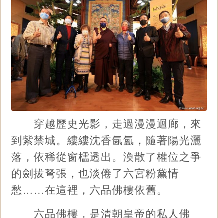
穿越歷史光影，走過漫漫迴廊，來
到紫禁城。縷縷沈香氤氳，隨著陽光灑
落，依稀從窗櫺透出。渙散了權位之爭
的劍拔弩張，也淡倦了六宮粉黛情
愁……在這裡，六品佛樓依舊。
六品佛樓，是清朝皇帝的私人佛