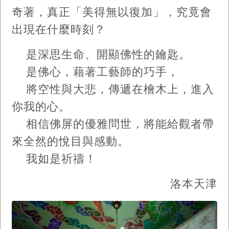
奇著，真正「美得無以復加」，究竟會
出現在什麼時刻？
是深思生命、開顯佛性的鑰匙。
是佛心，藉著工藝師的巧手，
將空性與大悲，傳遞在檜木上，進入
你我的心。
相信佛屏的優雅問世，將能給觀者帶
來全然的悅目與感動。
我如是祈禱！
洛本天津