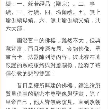
續：一、般若經品（顯宗）。二、事
續。三、行續。四、瑜伽續。五、無上
瑜伽續母續。六、無上瑜伽續父續，共
六大部。
幽潛宮中的佛樓，雖然不大，但典
藏豐富，而且樓層布局、金銅佛像、壁
畫唐卡、法器陳列等內容，彼此存在著
嚴謹的系統脈絡與對應關係，詮釋了藏
傳佛教的悲智雙運！
昔日皇權所興建的佛樓，鑄造繪製
質量俱豐的顯密本尊聖像與壁畫，除了
皇帝自己，他人皆無緣窺見。直到改朝