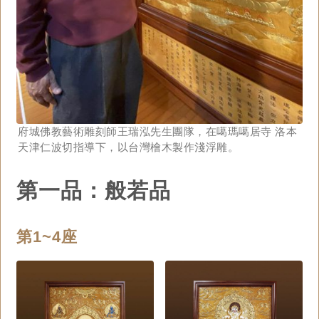
府城佛教藝術雕刻師王瑞泓先生團隊，在噶瑪噶居寺 洛本
天津仁波切指導下，以台灣檜木製作淺浮雕。
第一品：般若品
第1~4座