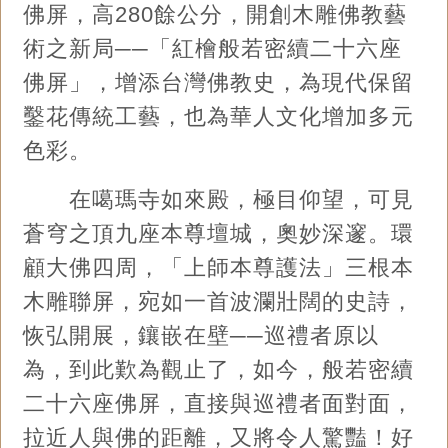
佛屏，高280餘公分，開創木雕佛教藝
術之新局──「紅檜般若密續二十六座
佛屏」，增添台灣佛教史，為現代保留
鑿花傳統工藝，也為華人文化增加多元
色彩。
在噶瑪寺如來殿，極目仰望，可見
蒼穹之頂九座本尊壇城，奧妙深邃。環
顧大佛四周，「上師本尊護法」三根本
木雕聯屏，宛如一首波瀾壯闊的史詩，
恢弘開展，鑲嵌在壁──巡禮者原以
為，到此歎為觀止了，如今，般若密續
二十六座佛屏，直接與巡禮者面對面，
拉近人與佛的距離，又將令人驚豔！好