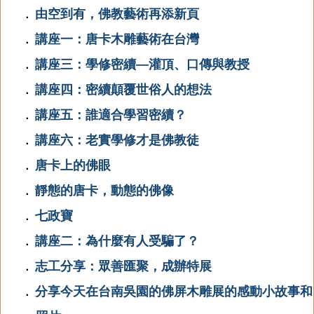
由空到有，佛教藝術再添新頁
．
講座一：唐卡木雕藝術在台灣
．
講座三：學修密續—灌頂、口傳與教授
．
講座四：密續顛覆世俗人的想法
．
講座五：誰適合學習密續？
．
講座六：老實學修才是佛教徒
．
唐卡上的佛眼
．
靜態的唐卡，動態的佛像
．
七政寶
．
講座二：為什麼有人受騙了？
．
志工分享：眾善匯聚，成辦特展
．
分享今天在台南吳園的佛屏木雕展的感動小故事和
．