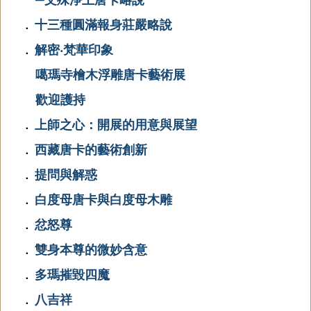
十三種圓滿報身莊嚴略說
．
解密‧梵華印象
．
噶瑪寺檜木浮雕唐卡藝術展
歡迎護持
上師之心：開展的用意與展望
．
西藏唐卡的藝術創新
．
提問與解惑
．
白度母唐卡與白度母木雕
．
忿怒尊
．
雙身本尊的微妙含意
．
多瑪摧毀四魔
．
八吉祥
．