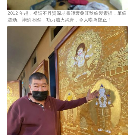
2012 年起，禮請不丹資深老畫師袞桑旺秋繪製素描，筆鋒
遒勁、神韻 栩然，功力爐火純青，令人嘆為觀止！