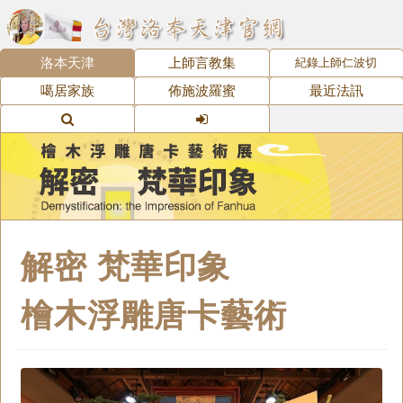
洛本天津
上師言教集
紀錄上師仁波切
噶居家族
佈施波羅蜜
最近法訊
解密 梵華印象
檜木浮雕唐卡藝術