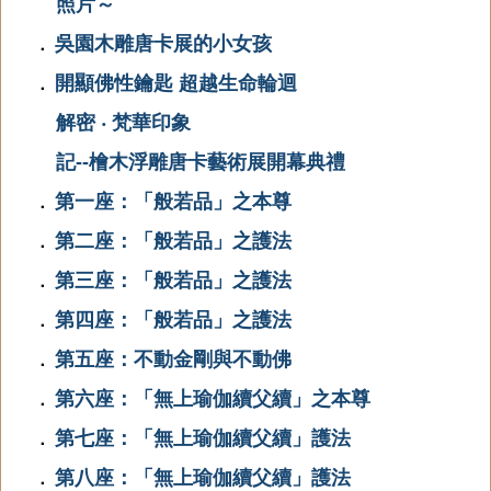
照片～
吳園木雕唐卡展的小女孩
．
開顯佛性鑰匙 超越生命輪迴
．
解密 ‧ 梵華印象
記--檜木浮雕唐卡藝術展開幕典禮
第一座：「般若品」之本尊
．
第二座：「般若品」之護法
．
第三座：「般若品」之護法
．
第四座：「般若品」之護法
．
第五座：不動金剛與不動佛
．
第六座：「無上瑜伽續父續」之本尊
．
第七座：「無上瑜伽續父續」護法
．
第八座：「無上瑜伽續父續」護法
．