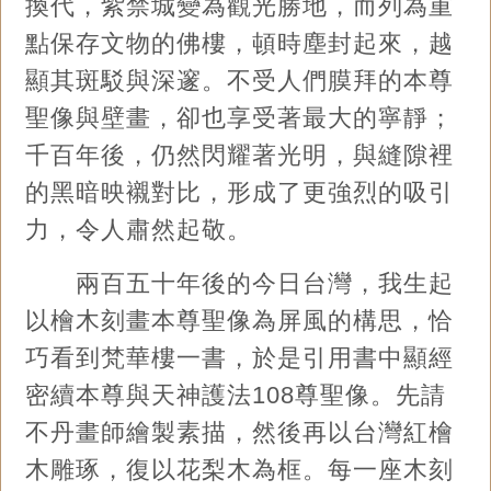
換代，紫禁城變為觀光勝地，而列為重
點保存文物的佛樓，頓時塵封起來，越
顯其斑駁與深邃。不受人們膜拜的本尊
聖像與壁畫，卻也享受著最大的寧靜；
千百年後，仍然閃耀著光明，與縫隙裡
的黑暗映襯對比，形成了更強烈的吸引
力，令人肅然起敬。
兩百五十年後的今日台灣，我生起
以檜木刻畫本尊聖像為屏風的構思，恰
巧看到梵華樓一書，於是引用書中顯經
密續本尊與天神護法108尊聖像。先請
不丹畫師繪製素描，然後再以台灣紅檜
木雕琢，復以花梨木為框。每一座木刻