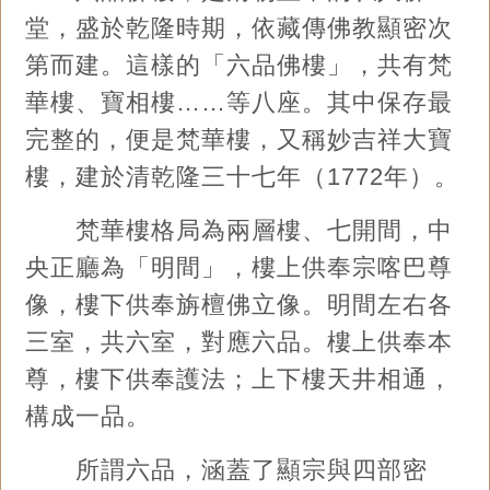
堂，盛於乾隆時期，依藏傳佛教顯密次
第而建。這樣的「六品佛樓」，共有梵
華樓、寶相樓……等八座。其中保存最
完整的，便是梵華樓，又稱妙吉祥大寶
樓，建於清乾隆三十七年（1772年）。
梵華樓格局為兩層樓、七開間，中
央正廳為「明間」，樓上供奉宗喀巴尊
像，樓下供奉旃檀佛立像。明間左右各
三室，共六室，對應六品。樓上供奉本
尊，樓下供奉護法；上下樓天井相通，
構成一品。
所謂六品，涵蓋了顯宗與四部密